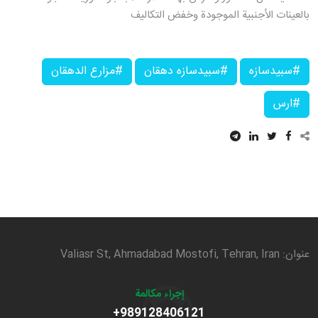
بالعينات الأجنبية الموجودة وخفض التكاليف
#سبيدسازه
#سبيدسازه دهقان
#مزارع الدهقان
#ارس
عنوان: Valiasr St, Ahmadabad Mostofi, Tehran, Iran
إجراء مكالمة
+989128406121