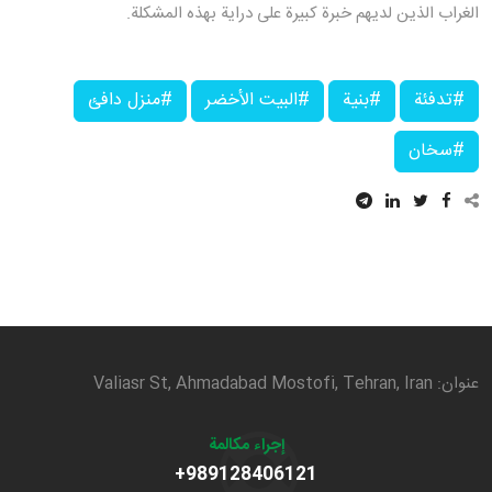
الغراب الذين لديهم خبرة كبيرة على دراية بهذه المشكلة.
#تدفئة
#بنية
#البيت الأخضر
#منزل دافئ
#سخان
عنوان: Valiasr St, Ahmadabad Mostofi, Tehran, Iran
إجراء مكالمة
+989128406121