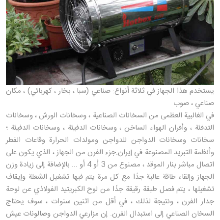
يستخدم هذا الجهاز في ثلاثة أنواع: صناعي (سبا ، بخار ، كهربائي) ، مكان
صناعي ، صوب
في الغالبية العظمى من السخانات الصناعية ، وسخانات الورش ، وسخانات
التدفئة ، وأفران الهواء الساخن ، وسخانات الدفيئة ، وسخانات الدفيئة ؛
سخانات وسخانات الدواجن للدواجن ومولدات الحرارة وقاعات الفطر
وأنظمة التبريد المصنوعة في إيران.جزء الفرن من الجهاز ، الذي يكون على
اتصال مباشر بنار الموقد ، مصنوع من 3 أو 4 أو ... بالإضافة إلى زيادة وزن
الجهاز وإلقاء طاقة عالية جدًا مع كل مرة يتم فيها تشغيل الشعلة وإيقاف
تشغيلها ، يتم فصل طبقة رقيقة جدًا من لوح الكبريتيد الفولاذي عن لوحة
جدار الفرن ، ونتيجة لذلك ، في أقل من اثنين سنوات ، سوف يحتاج
السخان الصناعي إلى استبدال الفرن. إن مزارعي الدواجن وصالونات عيش