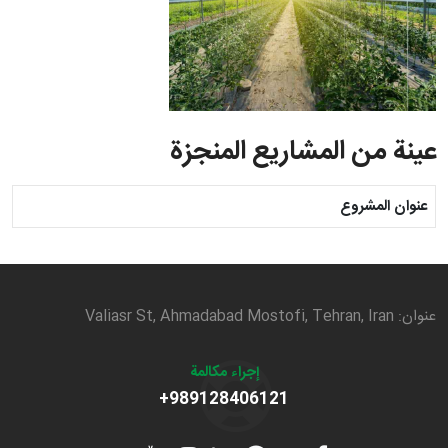
عينة من المشاريع المنجزة
عنوان المشروع
عنوان: Valiasr St, Ahmadabad Mostofi, Tehran, Iran
إجراء مكالمة
+989128406121