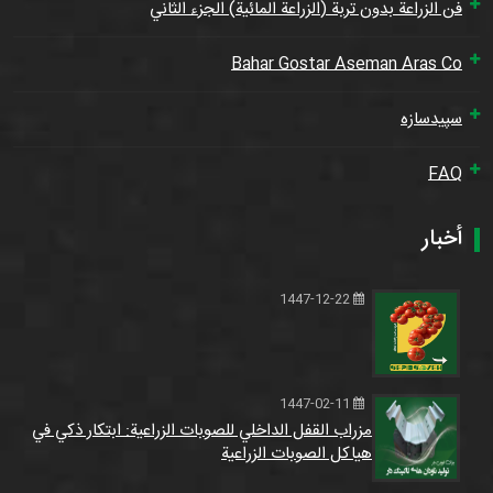
فن الزراعة بدون تربة (الزراعة المائية) الجزء الثاني
Bahar Gostar Aseman Aras Co
سپیدسازه
FAQ
أخبار
1447-12-22
1447-02-11
مزراب القفل الداخلي للصوبات الزراعية: ابتكار ذكي في
هياكل الصوبات الزراعية