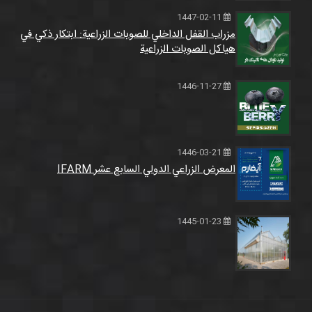
1447-02-11
مزراب القفل الداخلي للصوبات الزراعية: ابتكار ذكي في
هياكل الصوبات الزراعية
1446-11-27
1446-03-21
المعرض الزراعي الدولي السابع عشر IFARM
1445-01-23