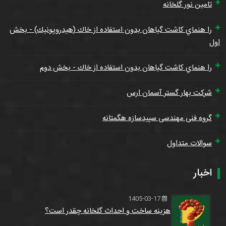
تامین نور گلخانه
را هنماي كاشت گياهان بدون استفاده از خاك (هيدروپونيك) - بخش
اول
را هنماي كاشت گياهان بدون استفاده از خاك - بخش دوم
شرکت بهار گستر آسمان ارس
گروه فنی مهندسی سپیدسازه هگمتانه
سوالات متداول
اخبار
1405-03-17
هزینه ساخت و احداث گلخانه چقدر است؟