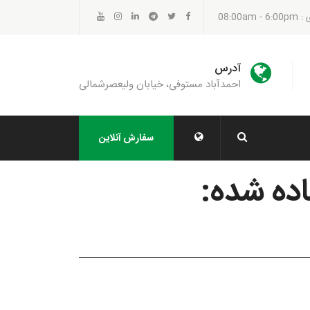
08:00a
آدرس
احمدآباد مستوفی، خیابان ولیعصرشمالی
سفارش آنلاین
اده شده: