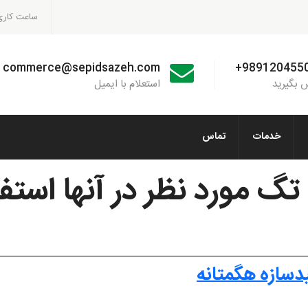
ساعت کاری : m - 6:00pm
commerce@sepidsazeh.com
+989120455
 بگیرید
استعلام با ایمیل
خدمات
تماس
گ مورد نظر در آنها استف
دسازه هگمتانه