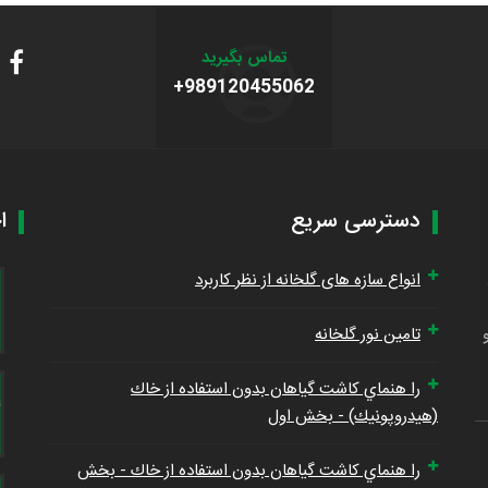
تماس بگیرید
+989120455062
دسترسی سریع
ا
انواع سازه های گلخانه از نظر کاربرد
تامین نور گلخانه
را هنماي كاشت گياهان بدون استفاده از خاك
(هيدروپونيك) - بخش اول
را هنماي كاشت گياهان بدون استفاده از خاك - بخش