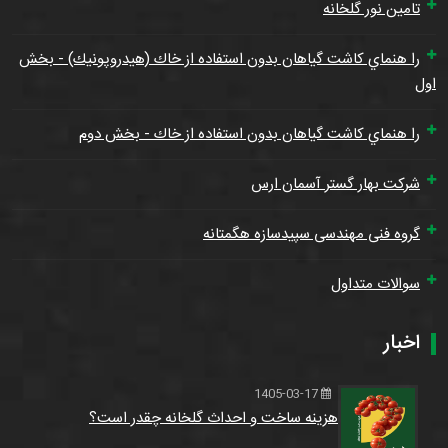
تامین نور گلخانه
را هنماي كاشت گياهان بدون استفاده از خاك (هيدروپونيك) - بخش
اول
را هنماي كاشت گياهان بدون استفاده از خاك - بخش دوم
شرکت بهار گستر آسمان ارس
گروه فنی مهندسی سپیدسازه هگمتانه
سوالات متداول
اخبار
1405-03-17
هزینه ساخت و احداث گلخانه چقدر است؟