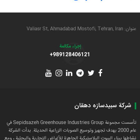
عنوان: Valiasr St, Ahmadabad Mostofi, Tehran, Iran
إجراء مكالمة
+989128406121
شركة سبيدسازه دهقان
تأسست مجموعة Sepidsazeh Greenhouse Industries Group في
عام 2000 بهدف تجهيز وتوسيع الصوبات الزراعية الحديثة. بدأت الشركة
نشاطها ببناء البيوت البلاستيكية الجاهزة للأغراض التجارية والبحثية ، ومع