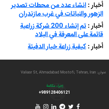
أخبار :
انشاء عدد من محطات تصدير
الزهور والنباتات في غرب مازندران
أخبار :
تم إنشاء 200 شركة زراعية
قائمة على المعرفة في البلاد
أخبار :
كيفية زراعة خيار الدفيئة
عنوان: Valiasr St, Ahmadabad Mostofi, Tehran, Iran
إجراء مكالمة
+989128406121