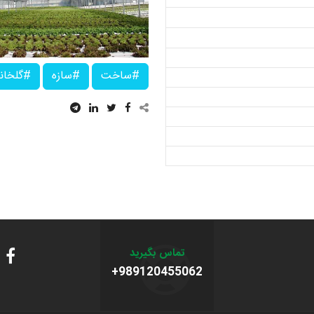
#ساخت
#سازه
#گلخان
تماس بگیرید
+989120455062