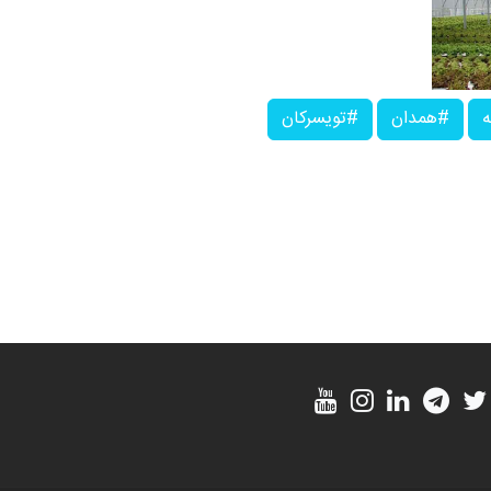
ه
#همدان
#تویسرکان