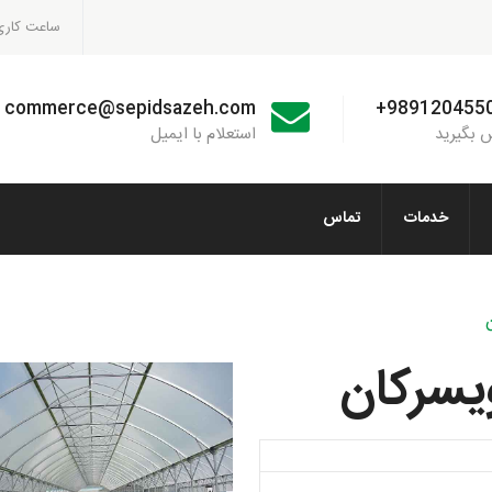
ساعت کاری : m - 6:00pm
commerce@sepidsazeh.com
+989120455
 بگیرید
استعلام با ایمیل
خدمات
تماس
یسرکان