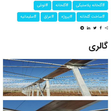
#گلخانه پلاستیکی
#گلخانه
#تونلی
#ساخت گلخانه
#پروژه
#عراق
#سلیمانیه
گالری