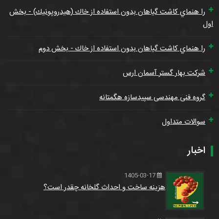
را هنماي كاشت گياهان بدون استفاده از خاك (هيدروپونيك) - بخش
اول
را هنماي كاشت گياهان بدون استفاده از خاك - بخش دوم
شرکت بهار گستر آسمان ارس
گروه فنی مهندسی سپیدسازه هگمتانه
سوالات متداول
اخبار
1405-03-17
هزینه ساخت و احداث گلخانه چقدر است؟