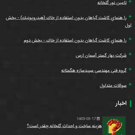
تامین نور گلخانه
را هنماي كاشت گياهان بدون استفاده از خاك (هيدروپونيك) - بخش
اول
را هنماي كاشت گياهان بدون استفاده از خاك - بخش دوم
شرکت بهار گستر آسمان ارس
گروه فنی مهندسی سپیدسازه هگمتانه
سوالات متداول
اخبار
1405-03-17
هزینه ساخت و احداث گلخانه چقدر است؟