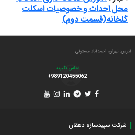
محل احداث و خصوصیات اسکلت
گلخانه(قسمت دوم)
آدرس: تهران، احمدآباد مستوفی
تماس بگیرید
+989120455062
شرکت سپیدسازه دهقان